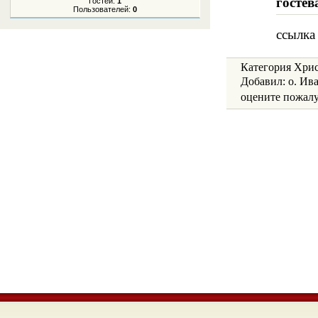
гостев
Гостей:
1
Пользователей:
0
ссылка
Категория Христ
Добавил: о. Ив
oцените пожалуй