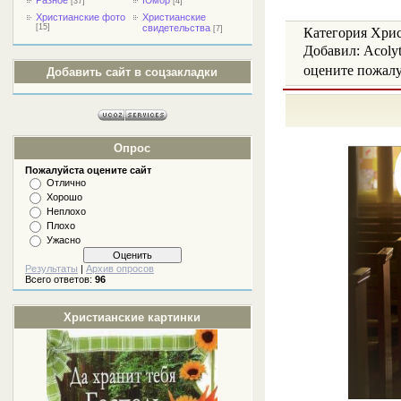
[37]
[4]
Христианские фото
Христианские
[15]
свидетельства
[7]
Категория Христ
Добавил: Acoly
oцените пожалуй
Добавить сайт в соцзакладки
Опрос
Пожалуйста оцените сайт
Отлично
Хорошо
Неплохо
Плохо
Ужасно
Результаты
|
Архив опросов
Всего ответов:
96
Христианские картинки