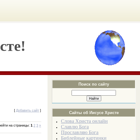
сте!
Поиск по сайту
[
Добавить сайт
]
Сайты об Иисусе Христе
Слова Христа онлайн
ейти на страницы
:
1
2
3
»
Славлю Бога
Прославляю Бога
в
Библейные картинки