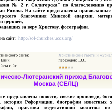
азия № 2 г. Солигорска" по благословению пр
ая Розова. На сайте представлены православные
орского благочиния Минской епархии, мате
и церквей,
радавших за веру Христову, фотографии.
 на сайт:
http://sol-churches.ucoz.org/
ианского сайта:
Христианские газеты и журна
 Евич
переходов:
1331
ста сайт
ическо-Лютеранский приход Благове
Москва (СЕЛЦ)
те представлены новости, свежие проповеди, бог
и, история Реформации, биографии известных х
рафии, практика медитативной молитвы по 