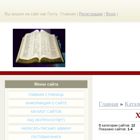
Вы вошли на сайт как Гость Главная
|
Регистрация
|
Вход
|
Меню сайта
ГЛАВНАЯ СТРАНИЦА
Г
лавная
»
Катал
ИНФОРМАЦИЯ О САЙТЕ
КАТАЛОГ САЙТОВ
Х
FAQ (ВОПРОС/ОТВЕТ)
В категории сайтов
:
12
НАПИСАТЬ ПИСЬМО АДМИНУ
Показано сайтов
:
1-4
ГОСТЕВАЯ КНИГА