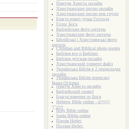
Притчи Христа онлайн
Христианские песни онлайн
Христианские песни рок групп
Благословит душа Господа
Голос Бога
Библейские фото цитаты
Христианские фото цитаты
Біблійські і Християнські фото
цитати
Christian and Biblical photo quotes
Библия все о Библии
Библия детская онлайн
Христианский торрент файл
Українська Біблія в 2 перекладах
онлайн
Українська Біблія переклад
Івана Огієнка
Притчі Христа онлайн
Библейский сюжет
Благословение от Бога
Hebrew Bible online - הקודש
התנ"ך
Holy Bible online
Santa Biblia online
Поезія Небес
Поэзия Небес