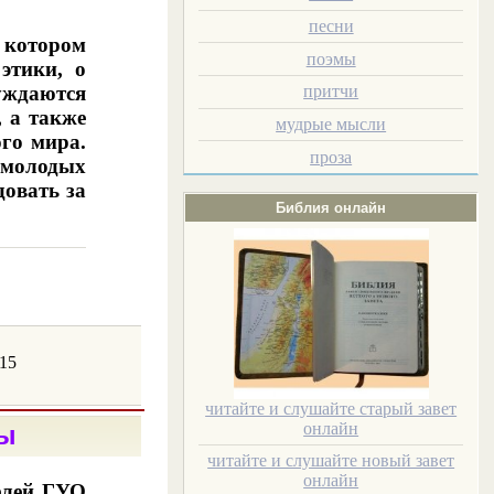
песни
 котором
поэмы
этики, о
уждаются
притчи
 а также
мудрые мысли
го мира.
проза
 молодых
довать за
Библия онлайн
15
читайте и слушайте старый завет
онлайн
ы
читайте и слушайте новый завет
онлайн
елей ГУО