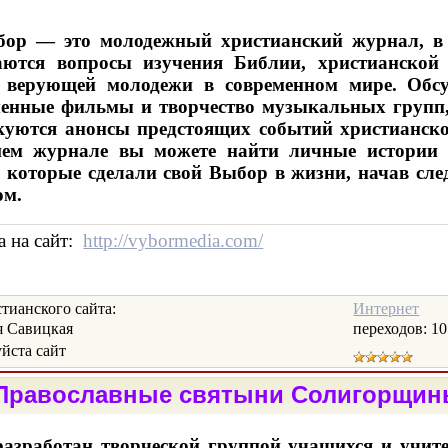
ор — это молодежный христианский журнал, в
аются вопросы изучения Библии, христианской 
 верующей молодежи в современном мире. Обс
менные фильмы и творчество музыкальных групп,
куются анонсы предстоящих событий христианско
ем журнале вы можете найти личные истории
 которые сделали свой Выбор в жизни, начав сле
ом.
 на сайт:
http://vybormedia.com/
ианского сайта:
Интернет
 Савицкая
переходов:
10
ста сайт
равославные святыни Солигорщин
разработан творческой группой учащихся и учит