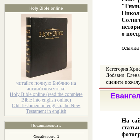
"Гимн
Holy Bible online
Никол
Солиг
истори
о пост
ссылка
Категория Христ
Добавил: Елена
oцените пожалуй
читайте полную Библию на
английском языке
Holy Bible online (read the complete
Евангел
Bible into english online)
Old Testament in english, the New
Testament in english
На сай
Посещаемость
стать
фотог
Онлайн всего:
1