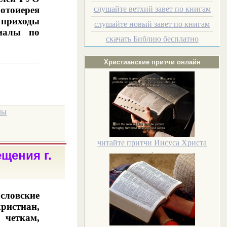
отоиерея
слушайте ветхий завет по книгам
 приходы
слушайте новый завет по книгам
риалы по
скачать Библию бесплатно
Христианские притчи онлайн
лы
читайте притчи Иисуса Христа
.
щения г.
ословские
ристиан,
четкам,