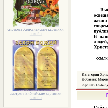
Выб
освещ
жизни
совре
смотреть Христианские картинки
публи
онлайн
В наш
людей,
Христ
ссылка
Категория Христ
Добавил: Мария
oцените пожалуй
смотреть Библейские картинки
П
онлайн
Сайт 