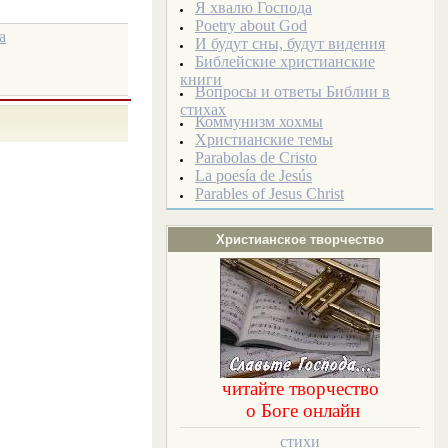
Я хвалю Господа
Poetry about God
а
И будут сны, будут видения
Библейские христианские
книги
Вопросы и ответы Библии в
стихах
Коммунизм хохмы
Христианские темы
Parabolas de Cristo
La poesía de Jesús
Parables of Jesus Christ
Христианское творчество
читайте творчество
о Боге онлайн
стихи