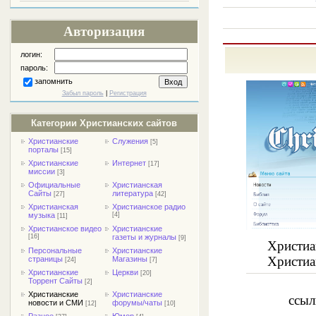
Авторизация
логин:
пароль:
запомнить
Забыл пароль
|
Регистрация
Категории Христианских сайтов
Христианские
Служения
[5]
порталы
[15]
Христианские
Интернет
[17]
миссии
[3]
Официальные
Христианская
Сайты
литература
[27]
[42]
Христианская
Христианское радио
музыка
[4]
[11]
Христианское видео
Христианские
[16]
газеты и журналы
[9]
Христианск
Персональные
Христианские
Христианс
страницы
Магазины
[24]
[7]
Христианские
Церкви
[20]
Торрент Сайты
[2]
Христианские
Христианские
ссылка 
новости и СМИ
форумы/чаты
[12]
[10]
Разное
Юмор