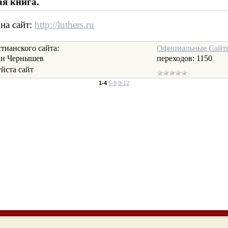
ая книга.
 на сайт:
http://luthers.ru
ианского сайта:
Официальные Сайт
ан Чернышев
переходов:
1150
ста сайт
1-4
5-8
9-12